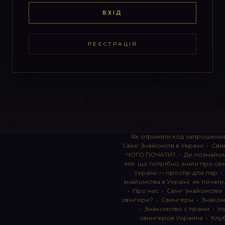
ВХІД
РЕЄСТРАЦІЯ
Як отримати код запрошенн
Свінг Знайомств в Україні
•
Сви
ЧОГО ПОЧАТИ?
•
Де познайоми
мій: що потрібно знати про сві
Україні — простір для пар
знайомства в Україні: як почати
•
Про нас
•
Свінг знайомства
свінгери?
•
Свингеры
•
Знаком
•
Знакомство с прами
•
in
свингеров Украина
•
Клу