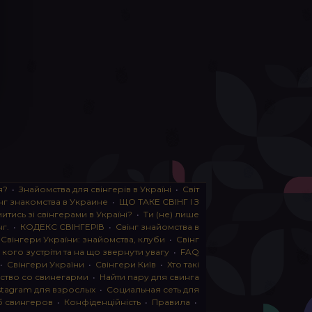
я?
•
Знайомства для свінгерів в Україні
•
Світ
нг знакомства в Украине
•
ЩО ТАКЕ СВІНГ І З
тись зі свінгерами в Україні?
•
Ти (не) лише
нг.
•
КОДЕКС СВІНГЕРІВ
•
Свінг знайомства в
•
Свінгери України: знайомства, клуби
•
Свінг
, кого зустріти та на що звернути увагу
•
FAQ
•
Свінгери України
•
Свінгери Київ
•
Хто такі
ство со свинегарми
•
Найти пару для свинга
stagram для взрослых
•
Социальная сеть для
б свингеров
•
Конфіденційність
•
Правила
•