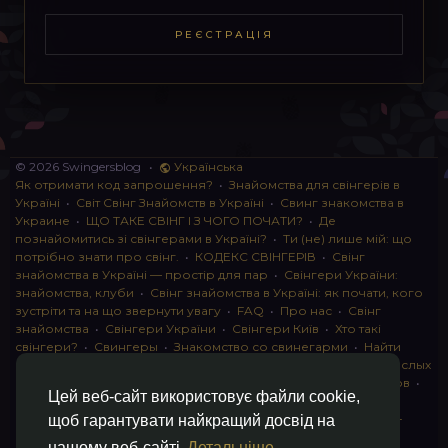
РЕЄСТРАЦІЯ
© 2026 Swingersblog
•
Українська
Як отримати код запрошення?
•
Знайомства для свінгерів в
Україні
•
Світ Свінг Знайомств в Україні
•
Свинг знакомства в
Украине
•
ЩО ТАКЕ СВІНГ І З ЧОГО ПОЧАТИ?
•
Де
познайомитись зі свінгерами в Україні?
•
Ти (не) лише мій: що
потрібно знати про свінг.
•
КОДЕКС СВІНГЕРІВ
•
Свінг
знайомства в Україні — простір для пар
•
Свінгери України:
знайомства, клуби
•
Свінг знайомства в Україні: як почати, кого
зустріти та на що звернути увагу
•
FAQ
•
Про нас
•
Свінг
знайомства
•
Свінгери України
•
Свінгери Київ
•
Хто такі
свінгери?
•
Свингеры
•
Знакомство со свинегарми
•
Найти
пару для свинга
•
Знакомство с прами
•
instagram для взрослых
•
Социальная сеть для свингеров Украина
•
Клуб свингеров
•
Цей веб-сайт використовує файли cookie,
Конфіденційність
•
Правила
•
Партнерська програма
•
Свингеры
•
Свинг-пати
•
О свингерах откровенно
•
Свинг-
щоб гарантувати найкращий досвід на
клуб: что это и как работает
•
Обмен партнерами мжмж
•
нашому веб-сайті
Детальніше