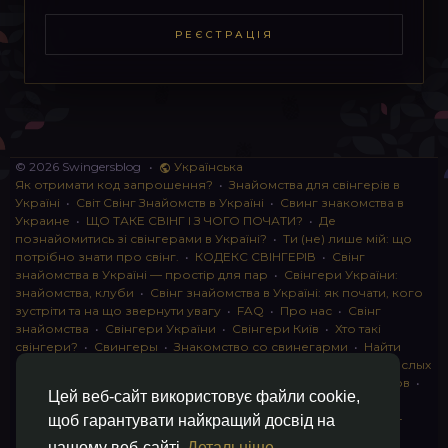
РЕЄСТРАЦІЯ
© 2026 Swingersblog
•
Українська
Як отримати код запрошення?
•
Знайомства для свінгерів в
Україні
•
Світ Свінг Знайомств в Україні
•
Свинг знакомства в
Украине
•
ЩО ТАКЕ СВІНГ І З ЧОГО ПОЧАТИ?
•
Де
познайомитись зі свінгерами в Україні?
•
Ти (не) лише мій: що
потрібно знати про свінг.
•
КОДЕКС СВІНГЕРІВ
•
Свінг
знайомства в Україні — простір для пар
•
Свінгери України:
знайомства, клуби
•
Свінг знайомства в Україні: як почати, кого
зустріти та на що звернути увагу
•
FAQ
•
Про нас
•
Свінг
знайомства
•
Свінгери України
•
Свінгери Київ
•
Хто такі
свінгери?
•
Свингеры
•
Знакомство со свинегарми
•
Найти
пару для свинга
•
Знакомство с прами
•
instagram для взрослых
•
Социальная сеть для свингеров Украина
•
Клуб свингеров
•
Цей веб-сайт використовує файли cookie,
Конфіденційність
•
Правила
•
Партнерська програма
•
Свингеры
•
Свинг-пати
•
О свингерах откровенно
•
Свинг-
щоб гарантувати найкращий досвід на
клуб: что это и как работает
•
Обмен партнерами мжмж
•
нашому веб-сайті
Детальніше