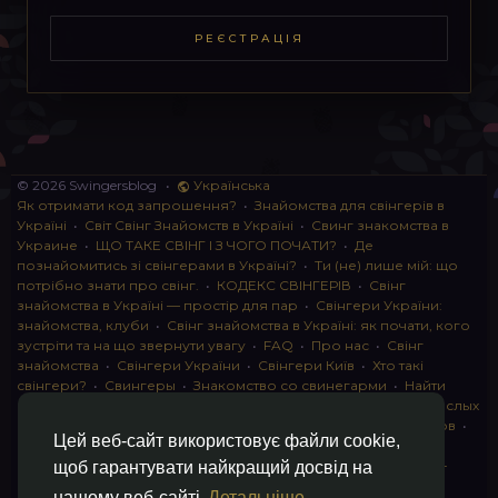
РЕЄСТРАЦІЯ
© 2026 Swingersblog
•
Українська
Як отримати код запрошення?
•
Знайомства для свінгерів в
Україні
•
Світ Свінг Знайомств в Україні
•
Свинг знакомства в
Украине
•
ЩО ТАКЕ СВІНГ І З ЧОГО ПОЧАТИ?
•
Де
познайомитись зі свінгерами в Україні?
•
Ти (не) лише мій: що
потрібно знати про свінг.
•
КОДЕКС СВІНГЕРІВ
•
Свінг
знайомства в Україні — простір для пар
•
Свінгери України:
знайомства, клуби
•
Свінг знайомства в Україні: як почати, кого
зустріти та на що звернути увагу
•
FAQ
•
Про нас
•
Свінг
знайомства
•
Свінгери України
•
Свінгери Київ
•
Хто такі
свінгери?
•
Свингеры
•
Знакомство со свинегарми
•
Найти
пару для свинга
•
Знакомство с прами
•
instagram для взрослых
•
Социальная сеть для свингеров Украина
•
Клуб свингеров
•
Цей веб-сайт використовує файли cookie,
Конфіденційність
•
Правила
•
Партнерська програма
•
Свингеры
•
Свинг-пати
•
О свингерах откровенно
•
Свинг-
щоб гарантувати найкращий досвід на
клуб: что это и как работает
•
Обмен партнерами мжмж
•
нашому веб-сайті
Детальніше