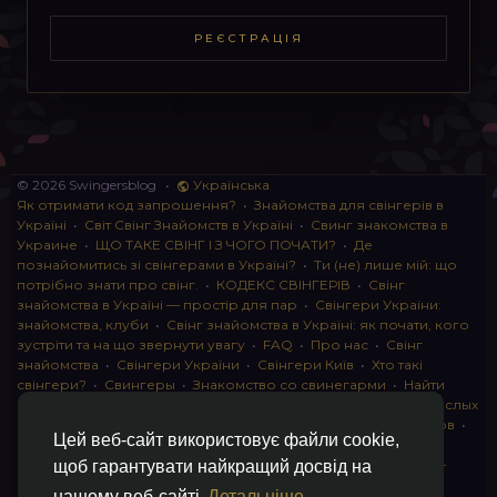
РЕЄСТРАЦІЯ
© 2026 Swingersblog
•
Українська
Як отримати код запрошення?
•
Знайомства для свінгерів в
Україні
•
Світ Свінг Знайомств в Україні
•
Свинг знакомства в
Украине
•
ЩО ТАКЕ СВІНГ І З ЧОГО ПОЧАТИ?
•
Де
познайомитись зі свінгерами в Україні?
•
Ти (не) лише мій: що
потрібно знати про свінг.
•
КОДЕКС СВІНГЕРІВ
•
Свінг
знайомства в Україні — простір для пар
•
Свінгери України:
знайомства, клуби
•
Свінг знайомства в Україні: як почати, кого
зустріти та на що звернути увагу
•
FAQ
•
Про нас
•
Свінг
знайомства
•
Свінгери України
•
Свінгери Київ
•
Хто такі
свінгери?
•
Свингеры
•
Знакомство со свинегарми
•
Найти
пару для свинга
•
Знакомство с прами
•
instagram для взрослых
•
Социальная сеть для свингеров Украина
•
Клуб свингеров
•
Цей веб-сайт використовує файли cookie,
Конфіденційність
•
Правила
•
Партнерська програма
•
Свингеры
•
Свинг-пати
•
О свингерах откровенно
•
Свинг-
щоб гарантувати найкращий досвід на
клуб: что это и как работает
•
Обмен партнерами мжмж
•
нашому веб-сайті
Детальніше