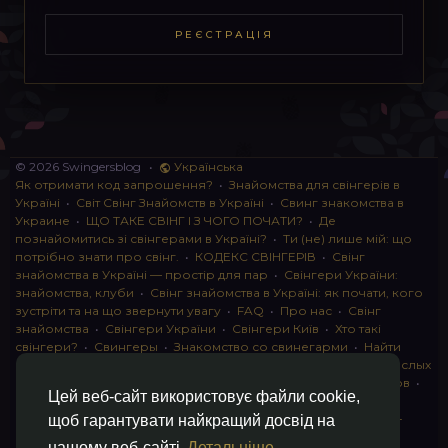
РЕЄСТРАЦІЯ
© 2026 Swingersblog
•
Українська
Як отримати код запрошення?
•
Знайомства для свінгерів в
Україні
•
Світ Свінг Знайомств в Україні
•
Свинг знакомства в
Украине
•
ЩО ТАКЕ СВІНГ І З ЧОГО ПОЧАТИ?
•
Де
познайомитись зі свінгерами в Україні?
•
Ти (не) лише мій: що
потрібно знати про свінг.
•
КОДЕКС СВІНГЕРІВ
•
Свінг
знайомства в Україні — простір для пар
•
Свінгери України:
знайомства, клуби
•
Свінг знайомства в Україні: як почати, кого
зустріти та на що звернути увагу
•
FAQ
•
Про нас
•
Свінг
знайомства
•
Свінгери України
•
Свінгери Київ
•
Хто такі
свінгери?
•
Свингеры
•
Знакомство со свинегарми
•
Найти
пару для свинга
•
Знакомство с прами
•
instagram для взрослых
•
Социальная сеть для свингеров Украина
•
Клуб свингеров
•
Цей веб-сайт використовує файли cookie,
Конфіденційність
•
Правила
•
Партнерська програма
•
Свингеры
•
Свинг-пати
•
О свингерах откровенно
•
Свинг-
щоб гарантувати найкращий досвід на
клуб: что это и как работает
•
Обмен партнерами мжмж
•
нашому веб-сайті
Детальніше