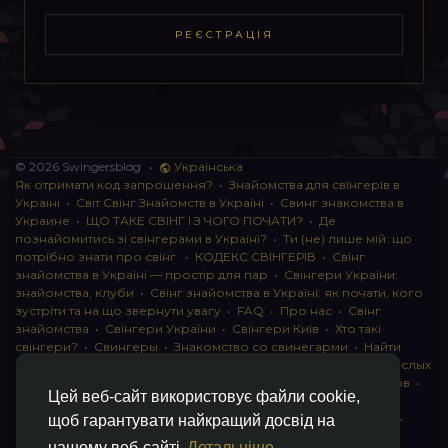
РЕЄСТРАЦІЯ
© 2026 Swingersblog
•
Українська
Як отримати код запрошення?
•
Знайомства для свінгерів в
Україні
•
Світ Свінг Знайомств в Україні
•
Свинг знакомства в
Украине
•
ЩО ТАКЕ СВІНГ І З ЧОГО ПОЧАТИ?
•
Де
познайомитись зі свінгерами в Україні?
•
Ти (не) лише мій: що
потрібно знати про свінг.
•
КОДЕКС СВІНГЕРІВ
•
Свінг
знайомства в Україні — простір для пар
•
Свінгери України:
знайомства, клуби
•
Свінг знайомства в Україні: як почати, кого
зустріти та на що звернути увагу
•
FAQ
•
Про нас
•
Свінг
знайомства
•
Свінгери України
•
Свінгери Київ
•
Хто такі
свінгери?
•
Свингеры
•
Знакомство со свинегарми
•
Найти
пару для свинга
•
Знакомство с прами
•
instagram для взрослых
•
Социальная сеть для свингеров Украина
•
Клуб свингеров
•
Цей веб-сайт використовує файли cookie,
Конфіденційність
•
Правила
•
Партнерська програма
•
Свингеры
•
Свинг-пати
•
О свингерах откровенно
•
Свинг-
щоб гарантувати найкращий досвід на
клуб: что это и как работает
•
Обмен партнерами мжмж
•
нашому веб-сайті
Детальніше