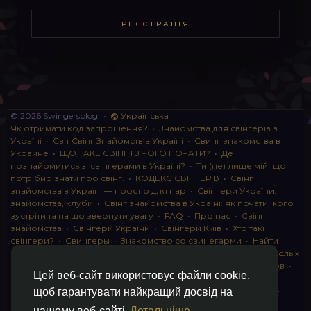
РЕЄСТРАЦІЯ
© 2026 Swingersblog
•
Українська
Як отримати код запрошення?
•
Знайомства для свінгерів в
Україні
•
Світ Свінг Знайомств в Україні
•
Свинг знакомства в
Украине
•
ЩО ТАКЕ СВІНГ І З ЧОГО ПОЧАТИ?
•
Де
познайомитись зі свінгерами в Україні?
•
Ти (не) лише мій: що
потрібно знати про свінг.
•
КОДЕКС СВІНГЕРІВ
•
Свінг
знайомства в Україні — простір для пар
•
Свінгери України:
знайомства, клуби
•
Свінг знайомства в Україні: як почати, кого
зустріти та на що звернути увагу
•
FAQ
•
Про нас
•
Свінг
знайомства
•
Свінгери України
•
Свінгери Київ
•
Хто такі
свінгери?
•
Свингеры
•
Знакомство со свинегарми
•
Найти
пару для свинга
•
Знакомство с прами
•
instagram для взрослых
•
Социальная сеть для свингеров Украина
•
Клуб свингеров
•
Цей веб-сайт використовує файли cookie,
Конфіденційність
•
Правила
•
Партнерська програма
•
Свингеры
•
Свинг-пати
•
О свингерах откровенно
•
Свинг-
щоб гарантувати найкращий досвід на
клуб: что это и как работает
•
Обмен партнерами мжмж
•
нашому веб-сайті
Детальніше