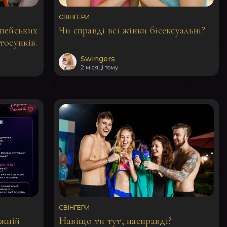
СВІНГЕРИ
опейських
Чи справді всі жінки бісексуальні?
тосунків.
Swingers
2 місяці тому
СВІНГЕРИ
жній
Навіщо ти тут, насправді?