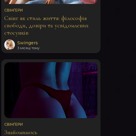
СВІНГЕРИ
Свінг як стиль життя: філософія
свободи, довіри та усвідомлених
стосунків
Swingers
3 місяці тому
СВІНГЕРИ
Знайомимось