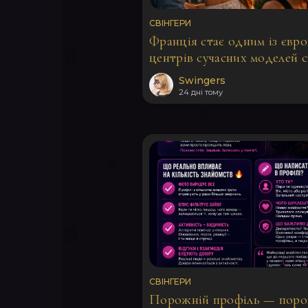
СВІНГЕРИ
Франція стає одним із євр
центрів сучасних моделей с
Swingers
24 дні тому
СВІНГЕРИ
Порожній профіль — поро