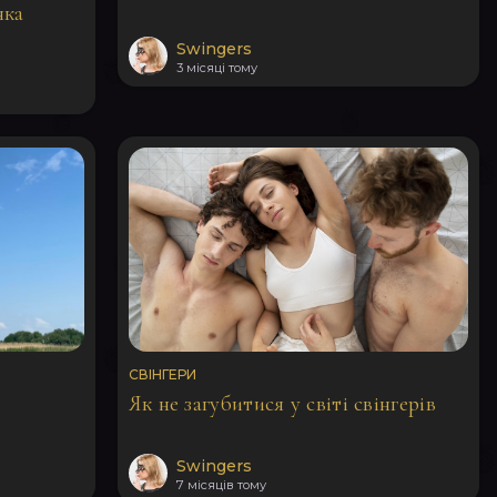
нка
Swingers
3 місяці тому
СВІНГЕРИ
Як не загубитися у світі свінгерів
Swingers
7 місяців тому