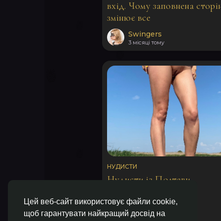
вхід. Чому заповнена сторі
змінює все
Swingers
3 місяці тому
НУДИСТИ
Нудисти із Полтави
Цей веб-сайт використовує файли cookie,
para78.83
щоб гарантувати найкращий досвід на
3 місяці тому