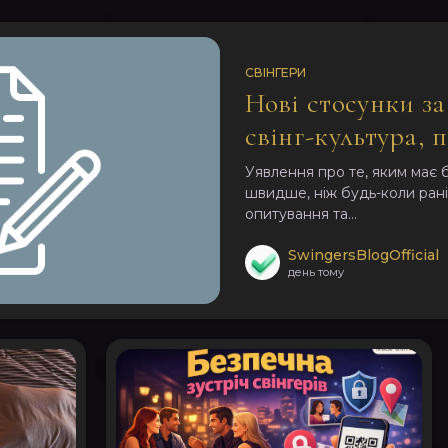
СВІНГЕРИ
Нові стосунки з
свінг-культура, 
стосунки кажуть 
Уявлення про те, яким має 
швидше, ніж будь-коли рані
опитування та...
SwingersBlogOfficial
день тому