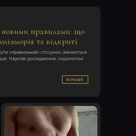
а новими правилами: що
поліаморія та відкриті
про нас у 2026 році
бути «правильний» стосунок, змінюється
ше. Наукові дослідження, соціологічні
БІЛЬШЕ