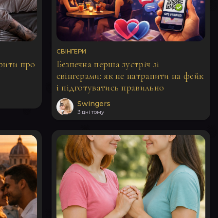
СВІНГЕРИ
орити про
Безпечна перша зустріч зі
свінгерами: як не натрапити на фейк
і підготуватись правильно
Swingers
3 дні тому