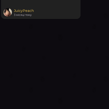
JuicyPeach
3 місяці тому