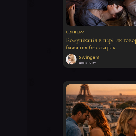
СВІНГЕРИ
Комунікація в парі: як гов
бажання без сварок
Swingers
день тому