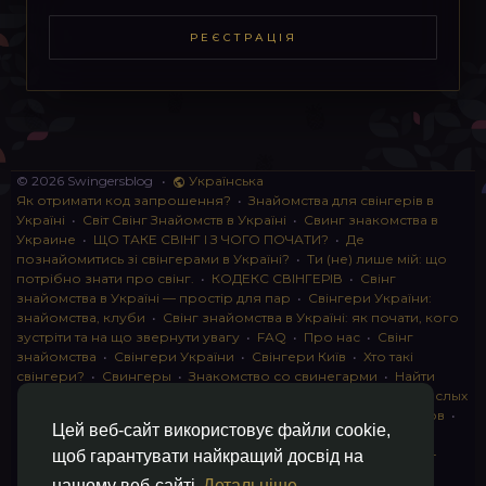
РЕЄСТРАЦІЯ
© 2026 Swingersblog
•
Українська
Як отримати код запрошення?
•
Знайомства для свінгерів в
Україні
•
Світ Свінг Знайомств в Україні
•
Свинг знакомства в
Украине
•
ЩО ТАКЕ СВІНГ І З ЧОГО ПОЧАТИ?
•
Де
познайомитись зі свінгерами в Україні?
•
Ти (не) лише мій: що
потрібно знати про свінг.
•
КОДЕКС СВІНГЕРІВ
•
Свінг
знайомства в Україні — простір для пар
•
Свінгери України:
знайомства, клуби
•
Свінг знайомства в Україні: як почати, кого
зустріти та на що звернути увагу
•
FAQ
•
Про нас
•
Свінг
знайомства
•
Свінгери України
•
Свінгери Київ
•
Хто такі
свінгери?
•
Свингеры
•
Знакомство со свинегарми
•
Найти
пару для свинга
•
Знакомство с прами
•
instagram для взрослых
•
Социальная сеть для свингеров Украина
•
Клуб свингеров
•
Цей веб-сайт використовує файли cookie,
Конфіденційність
•
Правила
•
Партнерська програма
•
Свингеры
•
Свинг-пати
•
О свингерах откровенно
•
Свинг-
щоб гарантувати найкращий досвід на
клуб: что это и как работает
•
Обмен партнерами мжмж
•
нашому веб-сайті
Детальніше