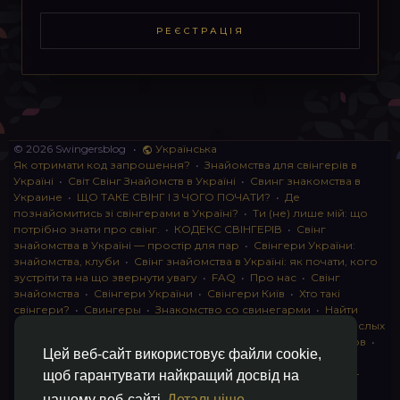
РЕЄСТРАЦІЯ
© 2026 Swingersblog
•
Українська
Як отримати код запрошення?
•
Знайомства для свінгерів в
Україні
•
Світ Свінг Знайомств в Україні
•
Свинг знакомства в
Украине
•
ЩО ТАКЕ СВІНГ І З ЧОГО ПОЧАТИ?
•
Де
познайомитись зі свінгерами в Україні?
•
Ти (не) лише мій: що
потрібно знати про свінг.
•
КОДЕКС СВІНГЕРІВ
•
Свінг
знайомства в Україні — простір для пар
•
Свінгери України:
знайомства, клуби
•
Свінг знайомства в Україні: як почати, кого
зустріти та на що звернути увагу
•
FAQ
•
Про нас
•
Свінг
знайомства
•
Свінгери України
•
Свінгери Київ
•
Хто такі
свінгери?
•
Свингеры
•
Знакомство со свинегарми
•
Найти
пару для свинга
•
Знакомство с прами
•
instagram для взрослых
•
Социальная сеть для свингеров Украина
•
Клуб свингеров
•
Цей веб-сайт використовує файли cookie,
Конфіденційність
•
Правила
•
Партнерська програма
•
Свингеры
•
Свинг-пати
•
О свингерах откровенно
•
Свинг-
щоб гарантувати найкращий досвід на
клуб: что это и как работает
•
Обмен партнерами мжмж
•
нашому веб-сайті
Детальніше