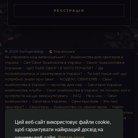
РЕЄСТРАЦІЯ
© 2026 Swingersblog
•
Українська
Як отримати код запрошення?
•
Знайомства для свінгерів в
Україні
•
Світ Свінг Знайомств в Україні
•
Свинг знакомства в
Украине
•
ЩО ТАКЕ СВІНГ І З ЧОГО ПОЧАТИ?
•
Де
познайомитись зі свінгерами в Україні?
•
Ти (не) лише мій: що
потрібно знати про свінг.
•
КОДЕКС СВІНГЕРІВ
•
Свінг
знайомства в Україні — простір для пар
•
Свінгери України:
знайомства, клуби
•
Свінг знайомства в Україні: як почати, кого
зустріти та на що звернути увагу
•
FAQ
•
Про нас
•
Свінг
знайомства
•
Свінгери України
•
Свінгери Київ
•
Хто такі
свінгери?
•
Свингеры
•
Знакомство со свинегарми
•
Найти
пару для свинга
•
Знакомство с прами
•
instagram для взрослых
•
Социальная сеть для свингеров Украина
•
Клуб свингеров
•
Цей веб-сайт використовує файли cookie,
Конфіденційність
•
Правила
•
Партнерська програма
•
Свингеры
•
Свинг-пати
•
О свингерах откровенно
•
Свинг-
щоб гарантувати найкращий досвід на
клуб: что это и как работает
•
Обмен партнерами мжмж
•
нашому веб-сайті
Детальніше