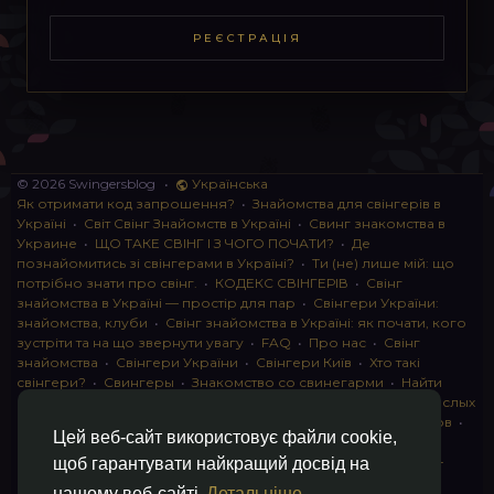
РЕЄСТРАЦІЯ
© 2026 Swingersblog
•
Українська
Як отримати код запрошення?
•
Знайомства для свінгерів в
Україні
•
Світ Свінг Знайомств в Україні
•
Свинг знакомства в
Украине
•
ЩО ТАКЕ СВІНГ І З ЧОГО ПОЧАТИ?
•
Де
познайомитись зі свінгерами в Україні?
•
Ти (не) лише мій: що
потрібно знати про свінг.
•
КОДЕКС СВІНГЕРІВ
•
Свінг
знайомства в Україні — простір для пар
•
Свінгери України:
знайомства, клуби
•
Свінг знайомства в Україні: як почати, кого
зустріти та на що звернути увагу
•
FAQ
•
Про нас
•
Свінг
знайомства
•
Свінгери України
•
Свінгери Київ
•
Хто такі
свінгери?
•
Свингеры
•
Знакомство со свинегарми
•
Найти
пару для свинга
•
Знакомство с прами
•
instagram для взрослых
•
Социальная сеть для свингеров Украина
•
Клуб свингеров
•
Цей веб-сайт використовує файли cookie,
Конфіденційність
•
Правила
•
Партнерська програма
•
Свингеры
•
Свинг-пати
•
О свингерах откровенно
•
Свинг-
щоб гарантувати найкращий досвід на
клуб: что это и как работает
•
Обмен партнерами мжмж
•
нашому веб-сайті
Детальніше