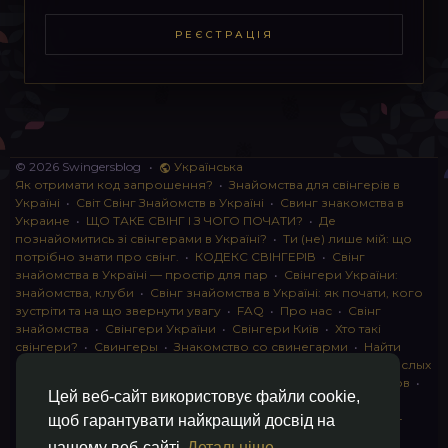
РЕЄСТРАЦІЯ
© 2026 Swingersblog
•
Українська
Як отримати код запрошення?
•
Знайомства для свінгерів в
Україні
•
Світ Свінг Знайомств в Україні
•
Свинг знакомства в
Украине
•
ЩО ТАКЕ СВІНГ І З ЧОГО ПОЧАТИ?
•
Де
познайомитись зі свінгерами в Україні?
•
Ти (не) лише мій: що
потрібно знати про свінг.
•
КОДЕКС СВІНГЕРІВ
•
Свінг
знайомства в Україні — простір для пар
•
Свінгери України:
знайомства, клуби
•
Свінг знайомства в Україні: як почати, кого
зустріти та на що звернути увагу
•
FAQ
•
Про нас
•
Свінг
знайомства
•
Свінгери України
•
Свінгери Київ
•
Хто такі
свінгери?
•
Свингеры
•
Знакомство со свинегарми
•
Найти
пару для свинга
•
Знакомство с прами
•
instagram для взрослых
•
Социальная сеть для свингеров Украина
•
Клуб свингеров
•
Цей веб-сайт використовує файли cookie,
Конфіденційність
•
Правила
•
Партнерська програма
•
Свингеры
•
Свинг-пати
•
О свингерах откровенно
•
Свинг-
щоб гарантувати найкращий досвід на
клуб: что это и как работает
•
Обмен партнерами мжмж
•
нашому веб-сайті
Детальніше