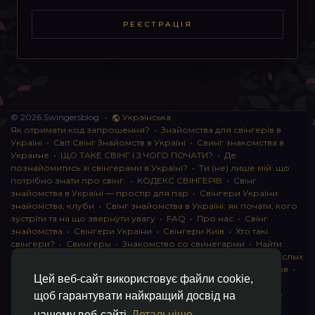
РЕЄСТРАЦІЯ
© 2026 Swingersblog
•
Українська
Як отримати код запрошення?
•
Знайомства для свінгерів в
Україні
•
Світ Свінг Знайомств в Україні
•
Свинг знакомства в
Украине
•
ЩО ТАКЕ СВІНГ І З ЧОГО ПОЧАТИ?
•
Де
познайомитись зі свінгерами в Україні?
•
Ти (не) лише мій: що
потрібно знати про свінг.
•
КОДЕКС СВІНГЕРІВ
•
Свінг
знайомства в Україні — простір для пар
•
Свінгери України:
знайомства, клуби
•
Свінг знайомства в Україні: як почати, кого
зустріти та на що звернути увагу
•
FAQ
•
Про нас
•
Свінг
знайомства
•
Свінгери України
•
Свінгери Київ
•
Хто такі
свінгери?
•
Свингеры
•
Знакомство со свинегарми
•
Найти
пару для свинга
•
Знакомство с прами
•
instagram для взрослых
•
Социальная сеть для свингеров Украина
•
Клуб свингеров
•
Цей веб-сайт використовує файли cookie,
Конфіденційність
•
Правила
•
Партнерська програма
•
Свингеры
•
Свинг-пати
•
О свингерах откровенно
•
Свинг-
щоб гарантувати найкращий досвід на
клуб: что это и как работает
•
Обмен партнерами мжмж
•
нашому веб-сайті
Детальніше