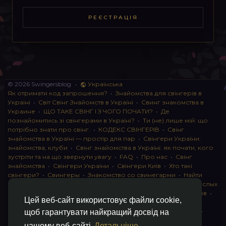
РЕЄСТРАЦІЯ
© 2026 Swingersblog
•
Українська
Як отримати код запрошення?
•
Знайомства для свінгерів в
Україні
•
Світ Свінг Знайомств в Україні
•
Свинг знакомства в
Украине
•
ЩО ТАКЕ СВІНГ І З ЧОГО ПОЧАТИ?
•
Де
познайомитись зі свінгерами в Україні?
•
Ти (не) лише мій: що
потрібно знати про свінг.
•
КОДЕКС СВІНГЕРІВ
•
Свінг
знайомства в Україні — простір для пар
•
Свінгери України:
знайомства, клуби
•
Свінг знайомства в Україні: як почати, кого
зустріти та на що звернути увагу
•
FAQ
•
Про нас
•
Свінг
знайомства
•
Свінгери України
•
Свінгери Київ
•
Хто такі
свінгери?
•
Свингеры
•
Знакомство со свинегарми
•
Найти
пару для свинга
•
Знакомство с прами
•
instagram для взрослых
•
Социальная сеть для свингеров Украина
•
Клуб свингеров
•
Цей веб-сайт використовує файли cookie,
Конфіденційність
•
Правила
•
Партнерська програма
•
Свингеры
•
Свинг-пати
•
О свингерах откровенно
•
Свинг-
щоб гарантувати найкращий досвід на
клуб: что это и как работает
•
Обмен партнерами мжмж
•
нашому веб-сайті
Детальніше