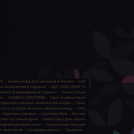
я?
•
Знайомства для свінгерів в Україні
•
Світ
нг знакомства в Украине
•
ЩО ТАКЕ СВІНГ І З
тись зі свінгерами в Україні?
•
Ти (не) лише
нг.
•
КОДЕКС СВІНГЕРІВ
•
Свінг знайомства в
•
Свінгери України: знайомства, клуби
•
Свінг
, кого зустріти та на що звернути увагу
•
FAQ
•
Свінгери України
•
Свінгери Київ
•
Хто такі
ство со свинегарми
•
Найти пару для свинга
stagram для взрослых
•
Социальная сеть для
б свингеров
•
Конфіденційність
•
Правила
•