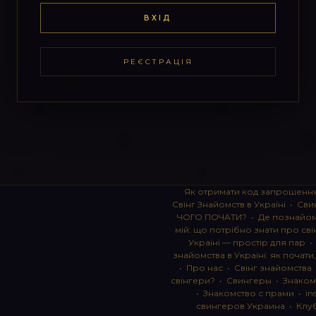
ВХІД
РЕЄСТРАЦІЯ
Як отримати код запрошенн
Свінг Знайомств в Україні
•
Сви
ЧОГО ПОЧАТИ?
•
Де познайоми
мій: що потрібно знати про сві
Україні — простір для пар
знайомства в Україні: як почати
•
Про нас
•
Свінг знайомства
свінгери?
•
Свингеры
•
Знаком
•
Знакомство с прами
•
in
свингеров Украина
•
Клу