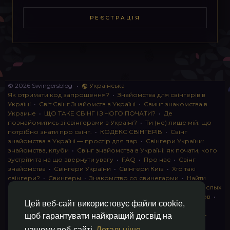
РЕЄСТРАЦІЯ
© 2026 Swingersblog
•
Українська
Як отримати код запрошення?
•
Знайомства для свінгерів в
Україні
•
Світ Свінг Знайомств в Україні
•
Свинг знакомства в
Украине
•
ЩО ТАКЕ СВІНГ І З ЧОГО ПОЧАТИ?
•
Де
познайомитись зі свінгерами в Україні?
•
Ти (не) лише мій: що
потрібно знати про свінг.
•
КОДЕКС СВІНГЕРІВ
•
Свінг
знайомства в Україні — простір для пар
•
Свінгери України:
знайомства, клуби
•
Свінг знайомства в Україні: як почати, кого
зустріти та на що звернути увагу
•
FAQ
•
Про нас
•
Свінг
знайомства
•
Свінгери України
•
Свінгери Київ
•
Хто такі
свінгери?
•
Свингеры
•
Знакомство со свинегарми
•
Найти
пару для свинга
•
Знакомство с прами
•
instagram для взрослых
•
Социальная сеть для свингеров Украина
•
Клуб свингеров
•
Цей веб-сайт використовує файли cookie,
Конфіденційність
•
Правила
•
Партнерська програма
•
Свингеры
•
Свинг-пати
•
О свингерах откровенно
•
Свинг-
щоб гарантувати найкращий досвід на
клуб: что это и как работает
•
Обмен партнерами мжмж
•
нашому веб-сайті
Детальніше