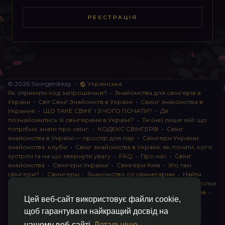
РЕЄСТРАЦІЯ
© 2026 Swingersblog
•
Українська
Як отримати код запрошення?
•
Знайомства для свінгерів в
Україні
•
Світ Свінг Знайомств в Україні
•
Свинг знакомства в
Украине
•
ЩО ТАКЕ СВІНГ І З ЧОГО ПОЧАТИ?
•
Де
познайомитись зі свінгерами в Україні?
•
Ти (не) лише мій: що
потрібно знати про свінг.
•
КОДЕКС СВІНГЕРІВ
•
Свінг
знайомства в Україні — простір для пар
•
Свінгери України:
знайомства, клуби
•
Свінг знайомства в Україні: як почати, кого
зустріти та на що звернути увагу
•
FAQ
•
Про нас
•
Свінг
знайомства
•
Свінгери України
•
Свінгери Київ
•
Хто такі
свінгери?
•
Свингеры
•
Знакомство со свинегарми
•
Найти
пару для свинга
•
Знакомство с прами
•
instagram для взрослых
•
Социальная сеть для свингеров Украина
•
Клуб свингеров
•
Цей веб-сайт використовує файли cookie,
Конфіденційність
•
Правила
•
Партнерська програма
•
Свингеры
•
Свинг-пати
•
О свингерах откровенно
•
Свинг-
щоб гарантувати найкращий досвід на
клуб: что это и как работает
•
Обмен партнерами мжмж
•
нашому веб-сайті
Детальніше