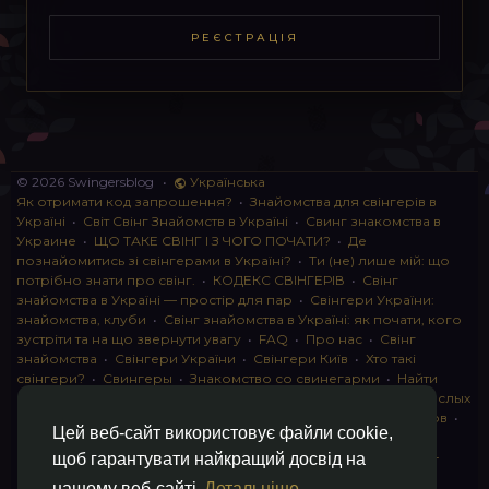
РЕЄСТРАЦІЯ
© 2026 Swingersblog
•
Українська
Як отримати код запрошення?
•
Знайомства для свінгерів в
Україні
•
Світ Свінг Знайомств в Україні
•
Свинг знакомства в
Украине
•
ЩО ТАКЕ СВІНГ І З ЧОГО ПОЧАТИ?
•
Де
познайомитись зі свінгерами в Україні?
•
Ти (не) лише мій: що
потрібно знати про свінг.
•
КОДЕКС СВІНГЕРІВ
•
Свінг
знайомства в Україні — простір для пар
•
Свінгери України:
знайомства, клуби
•
Свінг знайомства в Україні: як почати, кого
зустріти та на що звернути увагу
•
FAQ
•
Про нас
•
Свінг
знайомства
•
Свінгери України
•
Свінгери Київ
•
Хто такі
свінгери?
•
Свингеры
•
Знакомство со свинегарми
•
Найти
пару для свинга
•
Знакомство с прами
•
instagram для взрослых
•
Социальная сеть для свингеров Украина
•
Клуб свингеров
•
Цей веб-сайт використовує файли cookie,
Конфіденційність
•
Правила
•
Партнерська програма
•
Свингеры
•
Свинг-пати
•
О свингерах откровенно
•
Свинг-
щоб гарантувати найкращий досвід на
клуб: что это и как работает
•
Обмен партнерами мжмж
•
нашому веб-сайті
Детальніше