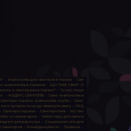
я?
•
Знайомства для свінгерів в Україні
•
Світ
нг знакомства в Украине
•
ЩО ТАКЕ СВІНГ І З
тись зі свінгерами в Україні?
•
Ти (не) лише
нг.
•
КОДЕКС СВІНГЕРІВ
•
Свінг знайомства в
•
Свінгери України: знайомства, клуби
•
Свінг
, кого зустріти та на що звернути увагу
•
FAQ
•
Свінгери України
•
Свінгери Київ
•
Хто такі
ство со свинегарми
•
Найти пару для свинга
stagram для взрослых
•
Социальная сеть для
б свингеров
•
Конфіденційність
•
Правила
•