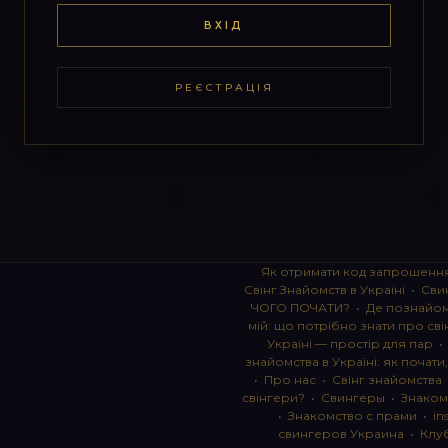
ВХІД
РЕЄСТРАЦІЯ
Як отримати код запрошенн
Свінг Знайомств в Україні
•
Сви
ЧОГО ПОЧАТИ?
•
Де познайоми
мій: що потрібно знати про сві
Україні — простір для пар
знайомства в Україні: як почати
•
Про нас
•
Свінг знайомства
свінгери?
•
Свингеры
•
Знаком
•
Знакомство с прами
•
in
свингеров Украина
•
Клу