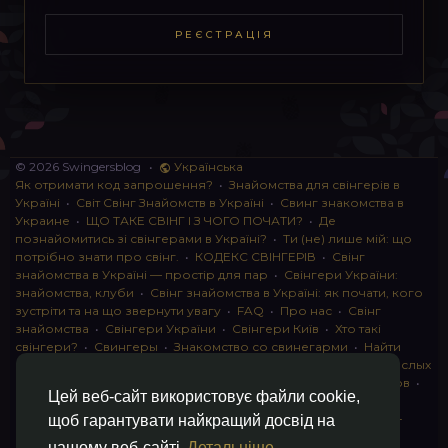
РЕЄСТРАЦІЯ
© 2026 Swingersblog
•
Українська
Як отримати код запрошення?
•
Знайомства для свінгерів в
Україні
•
Світ Свінг Знайомств в Україні
•
Свинг знакомства в
Украине
•
ЩО ТАКЕ СВІНГ І З ЧОГО ПОЧАТИ?
•
Де
познайомитись зі свінгерами в Україні?
•
Ти (не) лише мій: що
потрібно знати про свінг.
•
КОДЕКС СВІНГЕРІВ
•
Свінг
знайомства в Україні — простір для пар
•
Свінгери України:
знайомства, клуби
•
Свінг знайомства в Україні: як почати, кого
зустріти та на що звернути увагу
•
FAQ
•
Про нас
•
Свінг
знайомства
•
Свінгери України
•
Свінгери Київ
•
Хто такі
свінгери?
•
Свингеры
•
Знакомство со свинегарми
•
Найти
пару для свинга
•
Знакомство с прами
•
instagram для взрослых
•
Социальная сеть для свингеров Украина
•
Клуб свингеров
•
Цей веб-сайт використовує файли cookie,
Конфіденційність
•
Правила
•
Партнерська програма
•
Свингеры
•
Свинг-пати
•
О свингерах откровенно
•
Свинг-
щоб гарантувати найкращий досвід на
клуб: что это и как работает
•
Обмен партнерами мжмж
•
нашому веб-сайті
Детальніше