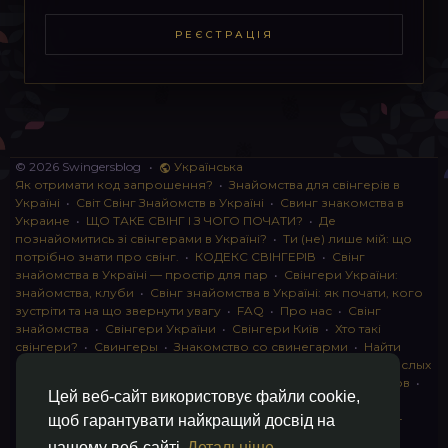
РЕЄСТРАЦІЯ
© 2026 Swingersblog
•
Українська
Як отримати код запрошення?
•
Знайомства для свінгерів в
Україні
•
Світ Свінг Знайомств в Україні
•
Свинг знакомства в
Украине
•
ЩО ТАКЕ СВІНГ І З ЧОГО ПОЧАТИ?
•
Де
познайомитись зі свінгерами в Україні?
•
Ти (не) лише мій: що
потрібно знати про свінг.
•
КОДЕКС СВІНГЕРІВ
•
Свінг
знайомства в Україні — простір для пар
•
Свінгери України:
знайомства, клуби
•
Свінг знайомства в Україні: як почати, кого
зустріти та на що звернути увагу
•
FAQ
•
Про нас
•
Свінг
знайомства
•
Свінгери України
•
Свінгери Київ
•
Хто такі
свінгери?
•
Свингеры
•
Знакомство со свинегарми
•
Найти
пару для свинга
•
Знакомство с прами
•
instagram для взрослых
•
Социальная сеть для свингеров Украина
•
Клуб свингеров
•
Цей веб-сайт використовує файли cookie,
Конфіденційність
•
Правила
•
Партнерська програма
•
Свингеры
•
Свинг-пати
•
О свингерах откровенно
•
Свинг-
щоб гарантувати найкращий досвід на
клуб: что это и как работает
•
Обмен партнерами мжмж
•
нашому веб-сайті
Детальніше