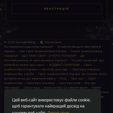
РЕЄСТРАЦІЯ
© 2026 Swingersblog
•
Українська
Як отримати код запрошення?
•
Знайомства для свінгерів в
Україні
•
Світ Свінг Знайомств в Україні
•
Свинг знакомства в
Украине
•
ЩО ТАКЕ СВІНГ І З ЧОГО ПОЧАТИ?
•
Де
познайомитись зі свінгерами в Україні?
•
Ти (не) лише мій: що
потрібно знати про свінг.
•
КОДЕКС СВІНГЕРІВ
•
Свінг
знайомства в Україні — простір для пар
•
Свінгери України:
знайомства, клуби
•
Свінг знайомства в Україні: як почати, кого
зустріти та на що звернути увагу
•
FAQ
•
Про нас
•
Свінг
знайомства
•
Свінгери України
•
Свінгери Київ
•
Хто такі
свінгери?
•
Свингеры
•
Знакомство со свинегарми
•
Найти
пару для свинга
•
Знакомство с прами
•
instagram для взрослых
•
Социальная сеть для свингеров Украина
•
Клуб свингеров
•
Цей веб-сайт використовує файли cookie,
Конфіденційність
•
Правила
•
Партнерська програма
•
Свингеры
•
Свинг-пати
•
О свингерах откровенно
•
Свинг-
щоб гарантувати найкращий досвід на
клуб: что это и как работает
•
Обмен партнерами мжмж
•
нашому веб-сайті
Детальніше