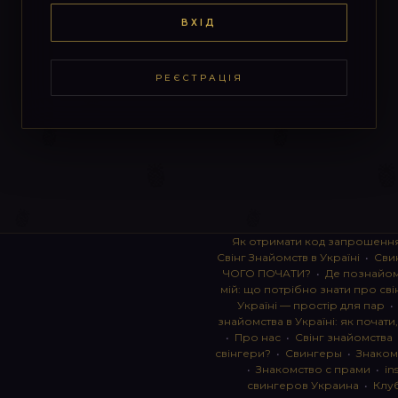
ВХІД
РЕЄСТРАЦІЯ
Як отримати код запрошенн
Свінг Знайомств в Україні
•
Сви
ЧОГО ПОЧАТИ?
•
Де познайоми
мій: що потрібно знати про сві
Україні — простір для пар
знайомства в Україні: як почати
•
Про нас
•
Свінг знайомства
свінгери?
•
Свингеры
•
Знаком
•
Знакомство с прами
•
in
свингеров Украина
•
Клу