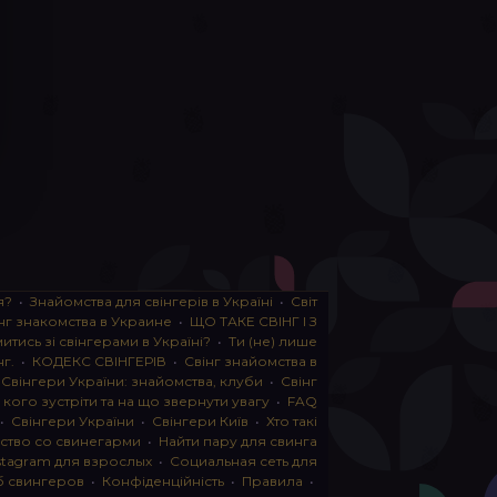
я?
•
Знайомства для свінгерів в Україні
•
Світ
нг знакомства в Украине
•
ЩО ТАКЕ СВІНГ І З
тись зі свінгерами в Україні?
•
Ти (не) лише
нг.
•
КОДЕКС СВІНГЕРІВ
•
Свінг знайомства в
•
Свінгери України: знайомства, клуби
•
Свінг
, кого зустріти та на що звернути увагу
•
FAQ
•
Свінгери України
•
Свінгери Київ
•
Хто такі
ство со свинегарми
•
Найти пару для свинга
stagram для взрослых
•
Социальная сеть для
б свингеров
•
Конфіденційність
•
Правила
•