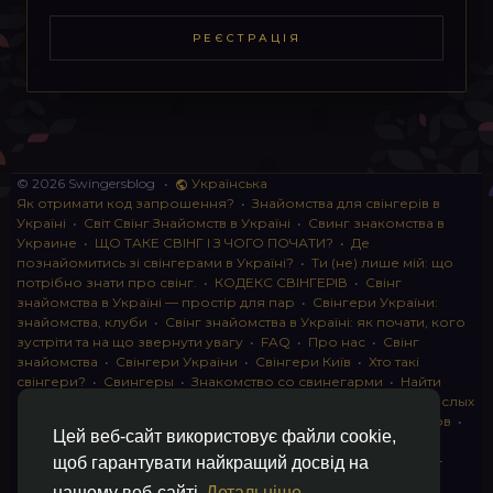
РЕЄСТРАЦІЯ
© 2026 Swingersblog
•
Українська
Як отримати код запрошення?
•
Знайомства для свінгерів в
Україні
•
Світ Свінг Знайомств в Україні
•
Свинг знакомства в
Украине
•
ЩО ТАКЕ СВІНГ І З ЧОГО ПОЧАТИ?
•
Де
познайомитись зі свінгерами в Україні?
•
Ти (не) лише мій: що
потрібно знати про свінг.
•
КОДЕКС СВІНГЕРІВ
•
Свінг
знайомства в Україні — простір для пар
•
Свінгери України:
знайомства, клуби
•
Свінг знайомства в Україні: як почати, кого
зустріти та на що звернути увагу
•
FAQ
•
Про нас
•
Свінг
знайомства
•
Свінгери України
•
Свінгери Київ
•
Хто такі
свінгери?
•
Свингеры
•
Знакомство со свинегарми
•
Найти
пару для свинга
•
Знакомство с прами
•
instagram для взрослых
•
Социальная сеть для свингеров Украина
•
Клуб свингеров
•
Цей веб-сайт використовує файли cookie,
Конфіденційність
•
Правила
•
Партнерська програма
•
Свингеры
•
Свинг-пати
•
О свингерах откровенно
•
Свинг-
щоб гарантувати найкращий досвід на
клуб: что это и как работает
•
Обмен партнерами мжмж
•
нашому веб-сайті
Детальніше