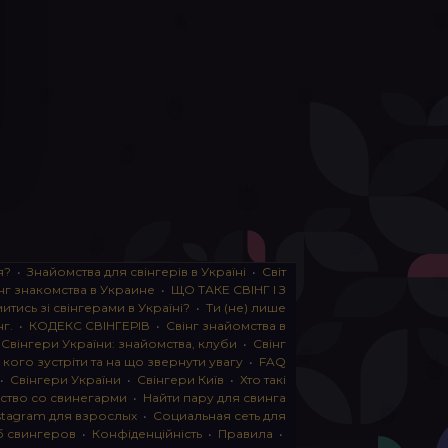
я?
•
Знайомства для свінгерів в Україні
•
Світ
нг знакомства в Украине
•
ЩО ТАКЕ СВІНГ І З
тись зі свінгерами в Україні?
•
Ти (не) лише
нг.
•
КОДЕКС СВІНГЕРІВ
•
Свінг знайомства в
•
Свінгери України: знайомства, клуби
•
Свінг
, кого зустріти та на що звернути увагу
•
FAQ
•
Свінгери України
•
Свінгери Київ
•
Хто такі
ство со свинегарми
•
Найти пару для свинга
stagram для взрослых
•
Социальная сеть для
б свингеров
•
Конфіденційність
•
Правила
•