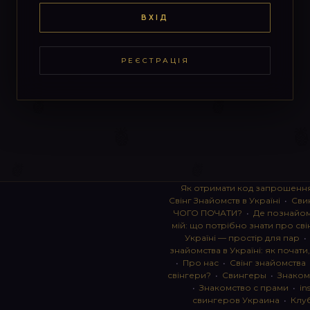
ВХІД
РЕЄСТРАЦІЯ
Як отримати код запрошенн
Свінг Знайомств в Україні
•
Сви
ЧОГО ПОЧАТИ?
•
Де познайоми
мій: що потрібно знати про сві
Україні — простір для пар
знайомства в Україні: як почати
•
Про нас
•
Свінг знайомства
свінгери?
•
Свингеры
•
Знаком
•
Знакомство с прами
•
in
свингеров Украина
•
Клу