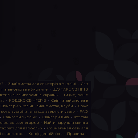
я?
•
Знайомства для свінгерів в Україні
•
Світ
нг знакомства в Украине
•
ЩО ТАКЕ СВІНГ І З
тись зі свінгерами в Україні?
•
Ти (не) лише
нг.
•
КОДЕКС СВІНГЕРІВ
•
Свінг знайомства в
•
Свінгери України: знайомства, клуби
•
Свінг
, кого зустріти та на що звернути увагу
•
FAQ
•
Свінгери України
•
Свінгери Київ
•
Хто такі
ство со свинегарми
•
Найти пару для свинга
stagram для взрослых
•
Социальная сеть для
б свингеров
•
Конфіденційність
•
Правила
•