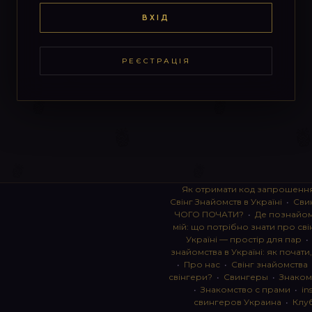
ВХІД
РЕЄСТРАЦІЯ
Як отримати код запрошенн
Свінг Знайомств в Україні
•
Сви
ЧОГО ПОЧАТИ?
•
Де познайоми
мій: що потрібно знати про сві
Україні — простір для пар
знайомства в Україні: як почати
•
Про нас
•
Свінг знайомства
свінгери?
•
Свингеры
•
Знаком
•
Знакомство с прами
•
in
свингеров Украина
•
Клу