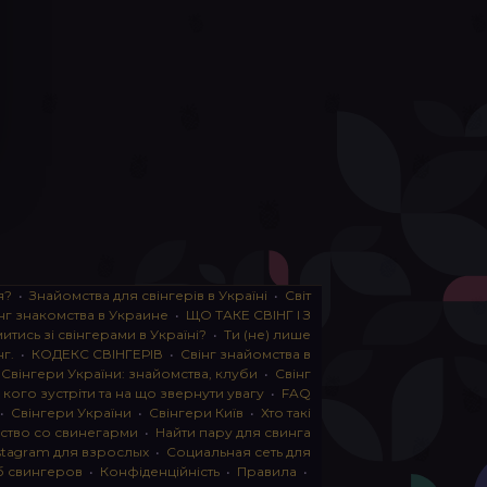
я?
•
Знайомства для свінгерів в Україні
•
Світ
нг знакомства в Украине
•
ЩО ТАКЕ СВІНГ І З
тись зі свінгерами в Україні?
•
Ти (не) лише
нг.
•
КОДЕКС СВІНГЕРІВ
•
Свінг знайомства в
•
Свінгери України: знайомства, клуби
•
Свінг
, кого зустріти та на що звернути увагу
•
FAQ
•
Свінгери України
•
Свінгери Київ
•
Хто такі
ство со свинегарми
•
Найти пару для свинга
stagram для взрослых
•
Социальная сеть для
б свингеров
•
Конфіденційність
•
Правила
•