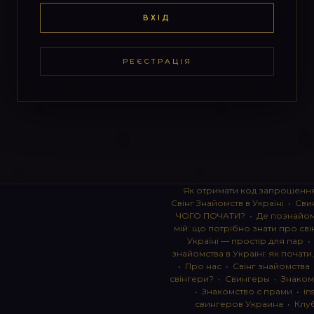
ВХІД
РЕЄСТРАЦІЯ
Як отримати код запрошенн
Свінг Знайомств в Україні
•
Сви
ЧОГО ПОЧАТИ?
•
Де познайоми
мій: що потрібно знати про сві
Україні — простір для пар
знайомства в Україні: як почати
•
Про нас
•
Свінг знайомства
свінгери?
•
Свингеры
•
Знаком
•
Знакомство с прами
•
in
свингеров Украина
•
Клу