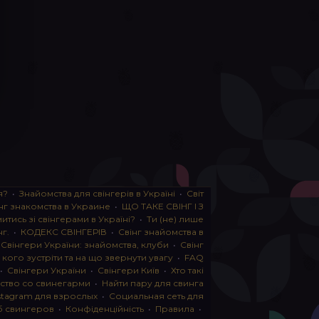
я?
•
Знайомства для свінгерів в Україні
•
Світ
нг знакомства в Украине
•
ЩО ТАКЕ СВІНГ І З
тись зі свінгерами в Україні?
•
Ти (не) лише
нг.
•
КОДЕКС СВІНГЕРІВ
•
Свінг знайомства в
•
Свінгери України: знайомства, клуби
•
Свінг
, кого зустріти та на що звернути увагу
•
FAQ
•
Свінгери України
•
Свінгери Київ
•
Хто такі
ство со свинегарми
•
Найти пару для свинга
stagram для взрослых
•
Социальная сеть для
б свингеров
•
Конфіденційність
•
Правила
•