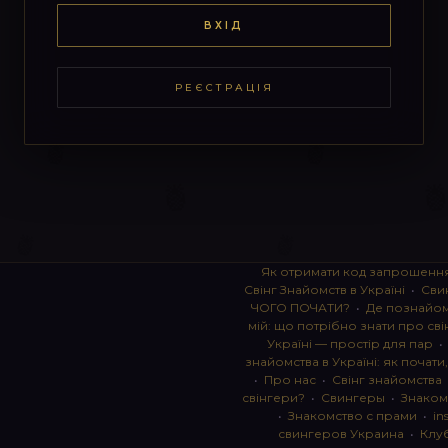
ВХІД
РЕЄСТРАЦІЯ
Як отримати код запрошенн
Свінг Знайомств в Україні
•
Сви
ЧОГО ПОЧАТИ?
•
Де познайоми
мій: що потрібно знати про сві
Україні — простір для пар
знайомства в Україні: як почати
•
Про нас
•
Свінг знайомства
свінгери?
•
Свингеры
•
Знаком
•
Знакомство с прами
•
in
свингеров Украина
•
Клу