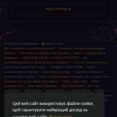
РЕЄСТРАЦІЯ
© 2026 Swingersblog
•
Українська
Як отримати код запрошення?
•
Знайомства для свінгерів в
Україні
•
Світ Свінг Знайомств в Україні
•
Свинг знакомства в
Украине
•
ЩО ТАКЕ СВІНГ І З ЧОГО ПОЧАТИ?
•
Де
познайомитись зі свінгерами в Україні?
•
Ти (не) лише мій: що
потрібно знати про свінг.
•
КОДЕКС СВІНГЕРІВ
•
Свінг
знайомства в Україні — простір для пар
•
Свінгери України:
знайомства, клуби
•
Свінг знайомства в Україні: як почати, кого
зустріти та на що звернути увагу
•
FAQ
•
Про нас
•
Свінг
знайомства
•
Свінгери України
•
Свінгери Київ
•
Хто такі
свінгери?
•
Свингеры
•
Знакомство со свинегарми
•
Найти
пару для свинга
•
Знакомство с прами
•
instagram для взрослых
•
Социальная сеть для свингеров Украина
•
Клуб свингеров
•
Цей веб-сайт використовує файли cookie,
Конфіденційність
•
Правила
•
Партнерська програма
•
Свингеры
•
Свинг-пати
•
О свингерах откровенно
•
Свинг-
щоб гарантувати найкращий досвід на
клуб: что это и как работает
•
Обмен партнерами мжмж
•
нашому веб-сайті
Детальніше