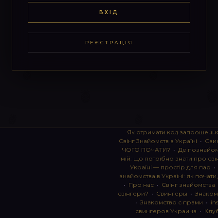
ВХІД
РЕЄСТРАЦІЯ
Як отримати код запрошенн
Свінг Знайомств в Україні
•
Сви
ЧОГО ПОЧАТИ?
•
Де познайоми
мій: що потрібно знати про сві
Україні — простір для пар
знайомства в Україні: як почати
•
Про нас
•
Свінг знайомства
свінгери?
•
Свингеры
•
Знаком
•
Знакомство с прами
•
in
свингеров Украина
•
Клу