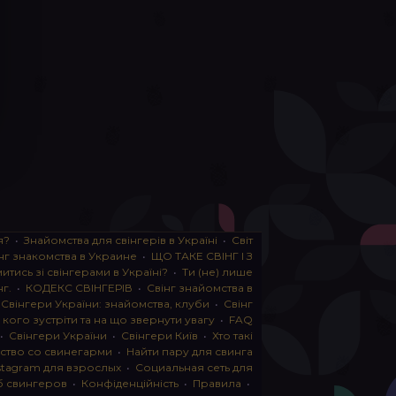
я?
•
Знайомства для свінгерів в Україні
•
Світ
нг знакомства в Украине
•
ЩО ТАКЕ СВІНГ І З
тись зі свінгерами в Україні?
•
Ти (не) лише
нг.
•
КОДЕКС СВІНГЕРІВ
•
Свінг знайомства в
•
Свінгери України: знайомства, клуби
•
Свінг
, кого зустріти та на що звернути увагу
•
FAQ
•
Свінгери України
•
Свінгери Київ
•
Хто такі
ство со свинегарми
•
Найти пару для свинга
stagram для взрослых
•
Социальная сеть для
б свингеров
•
Конфіденційність
•
Правила
•