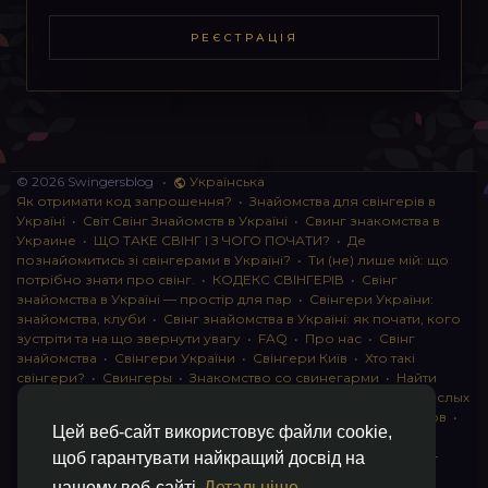
РЕЄСТРАЦІЯ
© 2026 Swingersblog
•
Українська
Як отримати код запрошення?
•
Знайомства для свінгерів в
Україні
•
Світ Свінг Знайомств в Україні
•
Свинг знакомства в
Украине
•
ЩО ТАКЕ СВІНГ І З ЧОГО ПОЧАТИ?
•
Де
познайомитись зі свінгерами в Україні?
•
Ти (не) лише мій: що
потрібно знати про свінг.
•
КОДЕКС СВІНГЕРІВ
•
Свінг
знайомства в Україні — простір для пар
•
Свінгери України:
знайомства, клуби
•
Свінг знайомства в Україні: як почати, кого
зустріти та на що звернути увагу
•
FAQ
•
Про нас
•
Свінг
знайомства
•
Свінгери України
•
Свінгери Київ
•
Хто такі
свінгери?
•
Свингеры
•
Знакомство со свинегарми
•
Найти
пару для свинга
•
Знакомство с прами
•
instagram для взрослых
•
Социальная сеть для свингеров Украина
•
Клуб свингеров
•
Цей веб-сайт використовує файли cookie,
Конфіденційність
•
Правила
•
Партнерська програма
•
Свингеры
•
Свинг-пати
•
О свингерах откровенно
•
Свинг-
щоб гарантувати найкращий досвід на
клуб: что это и как работает
•
Обмен партнерами мжмж
•
нашому веб-сайті
Детальніше