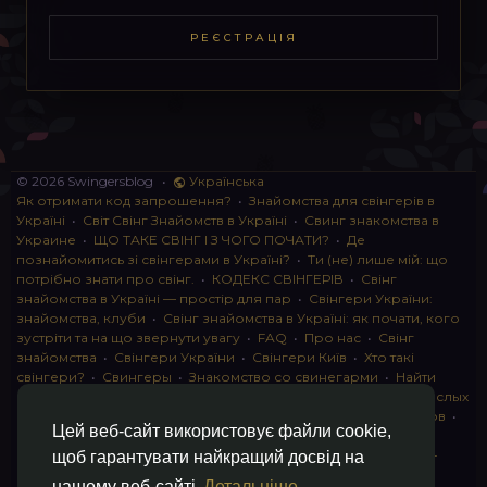
РЕЄСТРАЦІЯ
© 2026 Swingersblog
•
Українська
Як отримати код запрошення?
•
Знайомства для свінгерів в
Україні
•
Світ Свінг Знайомств в Україні
•
Свинг знакомства в
Украине
•
ЩО ТАКЕ СВІНГ І З ЧОГО ПОЧАТИ?
•
Де
познайомитись зі свінгерами в Україні?
•
Ти (не) лише мій: що
потрібно знати про свінг.
•
КОДЕКС СВІНГЕРІВ
•
Свінг
знайомства в Україні — простір для пар
•
Свінгери України:
знайомства, клуби
•
Свінг знайомства в Україні: як почати, кого
зустріти та на що звернути увагу
•
FAQ
•
Про нас
•
Свінг
знайомства
•
Свінгери України
•
Свінгери Київ
•
Хто такі
свінгери?
•
Свингеры
•
Знакомство со свинегарми
•
Найти
пару для свинга
•
Знакомство с прами
•
instagram для взрослых
•
Социальная сеть для свингеров Украина
•
Клуб свингеров
•
Цей веб-сайт використовує файли cookie,
Конфіденційність
•
Правила
•
Партнерська програма
•
Свингеры
•
Свинг-пати
•
О свингерах откровенно
•
Свинг-
щоб гарантувати найкращий досвід на
клуб: что это и как работает
•
Обмен партнерами мжмж
•
нашому веб-сайті
Детальніше