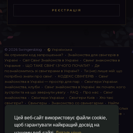
РЕЄСТРАЦІЯ
© 2026 Swingersblog
•
Українська
Як отримати код запрошення?
•
Знайомства для свінгерів в
Україні
•
Світ Свінг Знайомств в Україні
•
Свинг знакомства в
Украине
•
ЩО ТАКЕ СВІНГ І З ЧОГО ПОЧАТИ?
•
Де
познайомитись зі свінгерами в Україні?
•
Ти (не) лише мій: що
потрібно знати про свінг.
•
КОДЕКС СВІНГЕРІВ
•
Свінг
знайомства в Україні — простір для пар
•
Свінгери України:
знайомства, клуби
•
Свінг знайомства в Україні: як почати, кого
зустріти та на що звернути увагу
•
FAQ
•
Про нас
•
Свінг
знайомства
•
Свінгери України
•
Свінгери Київ
•
Хто такі
свінгери?
•
Свингеры
•
Знакомство со свинегарми
•
Найти
пару для свинга
•
Знакомство с прами
•
instagram для взрослых
•
Социальная сеть для свингеров Украина
•
Клуб свингеров
•
Цей веб-сайт використовує файли cookie,
Конфіденційність
•
Правила
•
Партнерська програма
•
Свингеры
•
Свинг-пати
•
О свингерах откровенно
•
Свинг-
щоб гарантувати найкращий досвід на
клуб: что это и как работает
•
Обмен партнерами мжмж
•
нашому веб-сайті
Детальніше