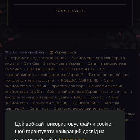
РЕЄСТРАЦІЯ
© 2026 Swingersblog
•
Українська
Як отримати код запрошення?
•
Знайомства для свінгерів в
Україні
•
Світ Свінг Знайомств в Україні
•
Свинг знакомства в
Украине
•
ЩО ТАКЕ СВІНГ І З ЧОГО ПОЧАТИ?
•
Де
познайомитись зі свінгерами в Україні?
•
Ти (не) лише мій: що
потрібно знати про свінг.
•
КОДЕКС СВІНГЕРІВ
•
Свінг
знайомства в Україні — простір для пар
•
Свінгери України:
знайомства, клуби
•
Свінг знайомства в Україні: як почати, кого
зустріти та на що звернути увагу
•
FAQ
•
Про нас
•
Свінг
знайомства
•
Свінгери України
•
Свінгери Київ
•
Хто такі
свінгери?
•
Свингеры
•
Знакомство со свинегарми
•
Найти
пару для свинга
•
Знакомство с прами
•
instagram для взрослых
•
Социальная сеть для свингеров Украина
•
Клуб свингеров
•
Цей веб-сайт використовує файли cookie,
Конфіденційність
•
Правила
•
Партнерська програма
•
Свингеры
•
Свинг-пати
•
О свингерах откровенно
•
Свинг-
щоб гарантувати найкращий досвід на
клуб: что это и как работает
•
Обмен партнерами мжмж
•
нашому веб-сайті
Детальніше