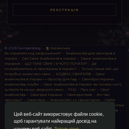
РЕЄСТРАЦІЯ
© 2026 Swingersblog
•
Українська
Як отримати код запрошення?
•
Знайомства для свінгерів в
Україні
•
Світ Свінг Знайомств в Україні
•
Свинг знакомства в
Украине
•
ЩО ТАКЕ СВІНГ І З ЧОГО ПОЧАТИ?
•
Де
познайомитись зі свінгерами в Україні?
•
Ти (не) лише мій: що
потрібно знати про свінг.
•
КОДЕКС СВІНГЕРІВ
•
Свінг
знайомства в Україні — простір для пар
•
Свінгери України:
знайомства, клуби
•
Свінг знайомства в Україні: як почати, кого
зустріти та на що звернути увагу
•
FAQ
•
Про нас
•
Свінг
знайомства
•
Свінгери України
•
Свінгери Київ
•
Хто такі
свінгери?
•
Свингеры
•
Знакомство со свинегарми
•
Найти
пару для свинга
•
Знакомство с прами
•
instagram для взрослых
•
Социальная сеть для свингеров Украина
•
Клуб свингеров
•
Цей веб-сайт використовує файли cookie,
Конфіденційність
•
Правила
•
Партнерська програма
•
Свингеры
•
Свинг-пати
•
О свингерах откровенно
•
Свинг-
щоб гарантувати найкращий досвід на
клуб: что это и как работает
•
Обмен партнерами мжмж
•
нашому веб-сайті
Детальніше