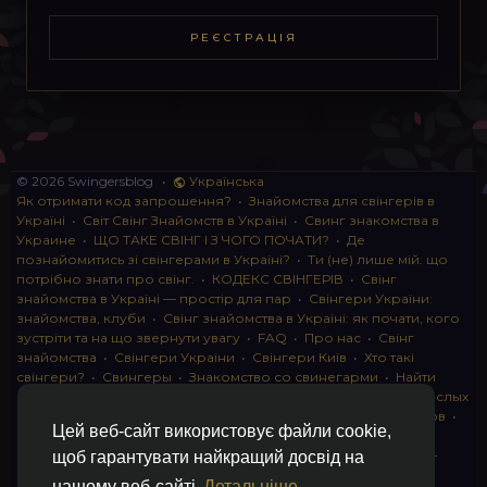
РЕЄСТРАЦІЯ
© 2026 Swingersblog
•
Українська
Як отримати код запрошення?
•
Знайомства для свінгерів в
Україні
•
Світ Свінг Знайомств в Україні
•
Свинг знакомства в
Украине
•
ЩО ТАКЕ СВІНГ І З ЧОГО ПОЧАТИ?
•
Де
познайомитись зі свінгерами в Україні?
•
Ти (не) лише мій: що
потрібно знати про свінг.
•
КОДЕКС СВІНГЕРІВ
•
Свінг
знайомства в Україні — простір для пар
•
Свінгери України:
знайомства, клуби
•
Свінг знайомства в Україні: як почати, кого
зустріти та на що звернути увагу
•
FAQ
•
Про нас
•
Свінг
знайомства
•
Свінгери України
•
Свінгери Київ
•
Хто такі
свінгери?
•
Свингеры
•
Знакомство со свинегарми
•
Найти
пару для свинга
•
Знакомство с прами
•
instagram для взрослых
•
Социальная сеть для свингеров Украина
•
Клуб свингеров
•
Цей веб-сайт використовує файли cookie,
Конфіденційність
•
Правила
•
Партнерська програма
•
Свингеры
•
Свинг-пати
•
О свингерах откровенно
•
Свинг-
щоб гарантувати найкращий досвід на
клуб: что это и как работает
•
Обмен партнерами мжмж
•
нашому веб-сайті
Детальніше