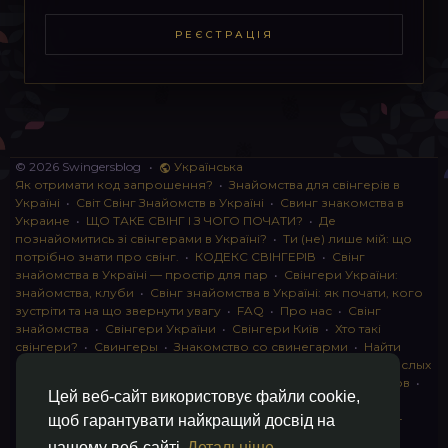
РЕЄСТРАЦІЯ
© 2026 Swingersblog
•
Українська
Як отримати код запрошення?
•
Знайомства для свінгерів в
Україні
•
Світ Свінг Знайомств в Україні
•
Свинг знакомства в
Украине
•
ЩО ТАКЕ СВІНГ І З ЧОГО ПОЧАТИ?
•
Де
познайомитись зі свінгерами в Україні?
•
Ти (не) лише мій: що
потрібно знати про свінг.
•
КОДЕКС СВІНГЕРІВ
•
Свінг
знайомства в Україні — простір для пар
•
Свінгери України:
знайомства, клуби
•
Свінг знайомства в Україні: як почати, кого
зустріти та на що звернути увагу
•
FAQ
•
Про нас
•
Свінг
знайомства
•
Свінгери України
•
Свінгери Київ
•
Хто такі
свінгери?
•
Свингеры
•
Знакомство со свинегарми
•
Найти
пару для свинга
•
Знакомство с прами
•
instagram для взрослых
•
Социальная сеть для свингеров Украина
•
Клуб свингеров
•
Цей веб-сайт використовує файли cookie,
Конфіденційність
•
Правила
•
Партнерська програма
•
Свингеры
•
Свинг-пати
•
О свингерах откровенно
•
Свинг-
щоб гарантувати найкращий досвід на
клуб: что это и как работает
•
Обмен партнерами мжмж
•
нашому веб-сайті
Детальніше