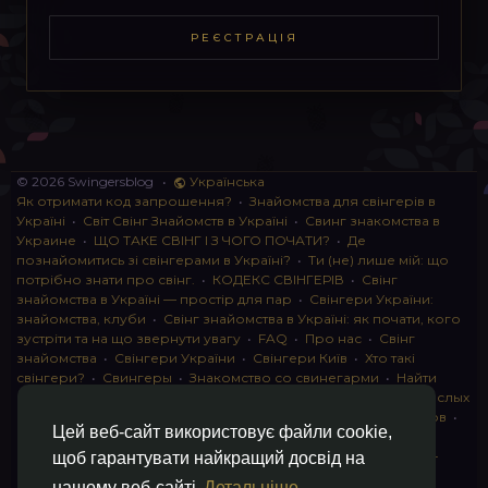
РЕЄСТРАЦІЯ
© 2026 Swingersblog
•
Українська
Як отримати код запрошення?
•
Знайомства для свінгерів в
Україні
•
Світ Свінг Знайомств в Україні
•
Свинг знакомства в
Украине
•
ЩО ТАКЕ СВІНГ І З ЧОГО ПОЧАТИ?
•
Де
познайомитись зі свінгерами в Україні?
•
Ти (не) лише мій: що
потрібно знати про свінг.
•
КОДЕКС СВІНГЕРІВ
•
Свінг
знайомства в Україні — простір для пар
•
Свінгери України:
знайомства, клуби
•
Свінг знайомства в Україні: як почати, кого
зустріти та на що звернути увагу
•
FAQ
•
Про нас
•
Свінг
знайомства
•
Свінгери України
•
Свінгери Київ
•
Хто такі
свінгери?
•
Свингеры
•
Знакомство со свинегарми
•
Найти
пару для свинга
•
Знакомство с прами
•
instagram для взрослых
•
Социальная сеть для свингеров Украина
•
Клуб свингеров
•
Цей веб-сайт використовує файли cookie,
Конфіденційність
•
Правила
•
Партнерська програма
•
Свингеры
•
Свинг-пати
•
О свингерах откровенно
•
Свинг-
щоб гарантувати найкращий досвід на
клуб: что это и как работает
•
Обмен партнерами мжмж
•
нашому веб-сайті
Детальніше