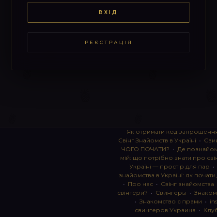
ВХІД
РЕЄСТРАЦІЯ
Як отримати код запрошенн
Свінг Знайомств в Україні
•
Сви
ЧОГО ПОЧАТИ?
•
Де познайоми
мій: що потрібно знати про сві
Україні — простір для пар
знайомства в Україні: як почати
•
Про нас
•
Свінг знайомства
свінгери?
•
Свингеры
•
Знаком
•
Знакомство с прами
•
in
свингеров Украина
•
Клу