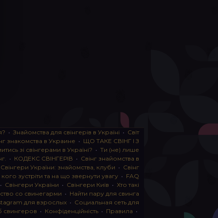
я?
•
Знайомства для свінгерів в Україні
•
Світ
нг знакомства в Украине
•
ЩО ТАКЕ СВІНГ І З
тись зі свінгерами в Україні?
•
Ти (не) лише
нг.
•
КОДЕКС СВІНГЕРІВ
•
Свінг знайомства в
•
Свінгери України: знайомства, клуби
•
Свінг
, кого зустріти та на що звернути увагу
•
FAQ
•
Свінгери України
•
Свінгери Київ
•
Хто такі
ство со свинегарми
•
Найти пару для свинга
stagram для взрослых
•
Социальная сеть для
б свингеров
•
Конфіденційність
•
Правила
•