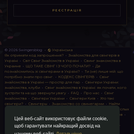
РЕЄСТРАЦІЯ
© 2026 Swingersblog
•
Українська
Як отримати код запрошення?
•
Знайомства для свінгерів в
Україні
•
Світ Свінг Знайомств в Україні
•
Свинг знакомства в
Украине
•
ЩО ТАКЕ СВІНГ І З ЧОГО ПОЧАТИ?
•
Де
познайомитись зі свінгерами в Україні?
•
Ти (не) лише мій: що
потрібно знати про свінг.
•
КОДЕКС СВІНГЕРІВ
•
Свінг
знайомства в Україні — простір для пар
•
Свінгери України:
знайомства, клуби
•
Свінг знайомства в Україні: як почати, кого
зустріти та на що звернути увагу
•
FAQ
•
Про нас
•
Свінг
знайомства
•
Свінгери України
•
Свінгери Київ
•
Хто такі
свінгери?
•
Свингеры
•
Знакомство со свинегарми
•
Найти
пару для свинга
•
Знакомство с прами
•
instagram для взрослых
•
Социальная сеть для свингеров Украина
•
Клуб свингеров
•
Цей веб-сайт використовує файли cookie,
Конфіденційність
•
Правила
•
Партнерська програма
•
Свингеры
•
Свинг-пати
•
О свингерах откровенно
•
Свинг-
щоб гарантувати найкращий досвід на
клуб: что это и как работает
•
Обмен партнерами мжмж
•
нашому веб-сайті
Детальніше