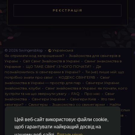
РЕЄСТРАЦІЯ
© 2026 Swingersblog
•
Українська
Як отримати код запрошення?
•
Знайомства для свінгерів в
Україні
•
Світ Свінг Знайомств в Україні
•
Свинг знакомства в
Украине
•
ЩО ТАКЕ СВІНГ І З ЧОГО ПОЧАТИ?
•
Де
познайомитись зі свінгерами в Україні?
•
Ти (не) лише мій: що
потрібно знати про свінг.
•
КОДЕКС СВІНГЕРІВ
•
Свінг
знайомства в Україні — простір для пар
•
Свінгери України:
знайомства, клуби
•
Свінг знайомства в Україні: як почати, кого
зустріти та на що звернути увагу
•
FAQ
•
Про нас
•
Свінг
знайомства
•
Свінгери України
•
Свінгери Київ
•
Хто такі
свінгери?
•
Свингеры
•
Знакомство со свинегарми
•
Найти
пару для свинга
•
Знакомство с прами
•
instagram для взрослых
•
Социальная сеть для свингеров Украина
•
Клуб свингеров
•
Цей веб-сайт використовує файли cookie,
Конфіденційність
•
Правила
•
Партнерська програма
•
Свингеры
•
Свинг-пати
•
О свингерах откровенно
•
Свинг-
щоб гарантувати найкращий досвід на
клуб: что это и как работает
•
Обмен партнерами мжмж
•
нашому веб-сайті
Детальніше