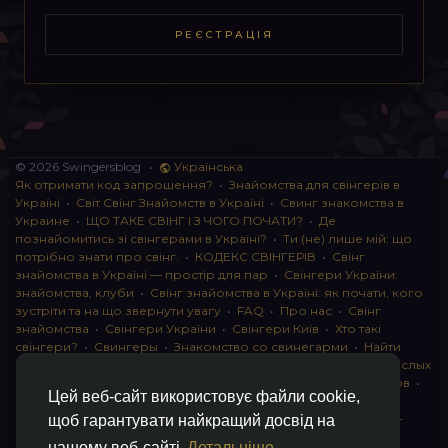
РЕЄСТРАЦІЯ
© 2026 Swingersblog
•
Українська
Як отримати код запрошення?
•
Знайомства для свінгерів в
Україні
•
Світ Свінг Знайомств в Україні
•
Свинг знакомства в
Украине
•
ЩО ТАКЕ СВІНГ І З ЧОГО ПОЧАТИ?
•
Де
познайомитись зі свінгерами в Україні?
•
Ти (не) лише мій: що
потрібно знати про свінг.
•
КОДЕКС СВІНГЕРІВ
•
Свінг
знайомства в Україні — простір для пар
•
Свінгери України:
знайомства, клуби
•
Свінг знайомства в Україні: як почати, кого
зустріти та на що звернути увагу
•
FAQ
•
Про нас
•
Свінг
знайомства
•
Свінгери України
•
Свінгери Київ
•
Хто такі
свінгери?
•
Свингеры
•
Знакомство со свинегарми
•
Найти
пару для свинга
•
Знакомство с прами
•
instagram для взрослых
•
Социальная сеть для свингеров Украина
•
Клуб свингеров
•
Цей веб-сайт використовує файли cookie,
Конфіденційність
•
Правила
•
Партнерська програма
•
Свингеры
•
Свинг-пати
•
О свингерах откровенно
•
Свинг-
щоб гарантувати найкращий досвід на
клуб: что это и как работает
•
Обмен партнерами мжмж
•
нашому веб-сайті
Детальніше