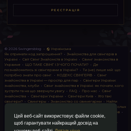
РЕЄСТРАЦІЯ
© 2026 Swingersblog
•
Українська
Як отримати код запрошення?
•
Знайомства для свінгерів в
Україні
•
Світ Свінг Знайомств в Україні
•
Свинг знакомства в
Украине
•
ЩО ТАКЕ СВІНГ І З ЧОГО ПОЧАТИ?
•
Де
познайомитись зі свінгерами в Україні?
•
Ти (не) лише мій: що
потрібно знати про свінг.
•
КОДЕКС СВІНГЕРІВ
•
Свінг
знайомства в Україні — простір для пар
•
Свінгери України:
знайомства, клуби
•
Свінг знайомства в Україні: як почати, кого
зустріти та на що звернути увагу
•
FAQ
•
Про нас
•
Свінг
знайомства
•
Свінгери України
•
Свінгери Київ
•
Хто такі
свінгери?
•
Свингеры
•
Знакомство со свинегарми
•
Найти
пару для свинга
•
Знакомство с прами
•
instagram для взрослых
•
Социальная сеть для свингеров Украина
•
Клуб свингеров
•
Цей веб-сайт використовує файли cookie,
Конфіденційність
•
Правила
•
Партнерська програма
•
Свингеры
•
Свинг-пати
•
О свингерах откровенно
•
Свинг-
щоб гарантувати найкращий досвід на
клуб: что это и как работает
•
Обмен партнерами мжмж
•
нашому веб-сайті
Детальніше