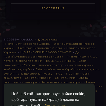
РЕЄСТРАЦІЯ
© 2026 Swingersblog
•
Українська
Як отримати код запрошення?
•
Знайомства для свінгерів в
Україні
•
Світ Свінг Знайомств в Україні
•
Свинг знакомства в
Украине
•
ЩО ТАКЕ СВІНГ І З ЧОГО ПОЧАТИ?
•
Де
познайомитись зі свінгерами в Україні?
•
Ти (не) лише мій: що
потрібно знати про свінг.
•
КОДЕКС СВІНГЕРІВ
•
Свінг
знайомства в Україні — простір для пар
•
Свінгери України:
знайомства, клуби
•
Свінг знайомства в Україні: як почати, кого
зустріти та на що звернути увагу
•
FAQ
•
Про нас
•
Свінг
знайомства
•
Свінгери України
•
Свінгери Київ
•
Хто такі
свінгери?
•
Свингеры
•
Знакомство со свинегарми
•
Найти
пару для свинга
•
Знакомство с прами
•
instagram для взрослых
•
Социальная сеть для свингеров Украина
•
Клуб свингеров
•
Цей веб-сайт використовує файли cookie,
Конфіденційність
•
Правила
•
Партнерська програма
•
Свингеры
•
Свинг-пати
•
О свингерах откровенно
•
Свинг-
щоб гарантувати найкращий досвід на
клуб: что это и как работает
•
Обмен партнерами мжмж
•
нашому веб-сайті
Детальніше