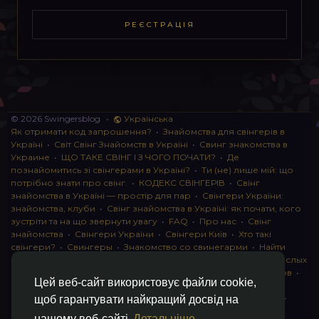
РЕЄСТРАЦІЯ
© 2026 Swingersblog
•
Українська
Як отримати код запрошення?
•
Знайомства для свінгерів в
Україні
•
Світ Свінг Знайомств в Україні
•
Свинг знакомства в
Украине
•
ЩО ТАКЕ СВІНГ І З ЧОГО ПОЧАТИ?
•
Де
познайомитись зі свінгерами в Україні?
•
Ти (не) лише мій: що
потрібно знати про свінг.
•
КОДЕКС СВІНГЕРІВ
•
Свінг
знайомства в Україні — простір для пар
•
Свінгери України:
знайомства, клуби
•
Свінг знайомства в Україні: як почати, кого
зустріти та на що звернути увагу
•
FAQ
•
Про нас
•
Свінг
знайомства
•
Свінгери України
•
Свінгери Київ
•
Хто такі
свінгери?
•
Свингеры
•
Знакомство со свинегарми
•
Найти
пару для свинга
•
Знакомство с прами
•
instagram для взрослых
•
Социальная сеть для свингеров Украина
•
Клуб свингеров
•
Цей веб-сайт використовує файли cookie,
Конфіденційність
•
Правила
•
Партнерська програма
•
Свингеры
•
Свинг-пати
•
О свингерах откровенно
•
Свинг-
щоб гарантувати найкращий досвід на
клуб: что это и как работает
•
Обмен партнерами мжмж
•
нашому веб-сайті
Детальніше