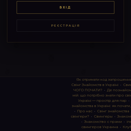
ВХІД
РЕЄСТРАЦІЯ
Як отримати код запрошенн
Свінг Знайомств в Україні
•
Сви
ЧОГО ПОЧАТИ?
•
Де познайоми
мій: що потрібно знати про сві
Україні — простір для пар
знайомства в Україні: як почати
•
Про нас
•
Свінг знайомства
свінгери?
•
Свингеры
•
Знаком
•
Знакомство с прами
•
in
свингеров Украина
•
Клу