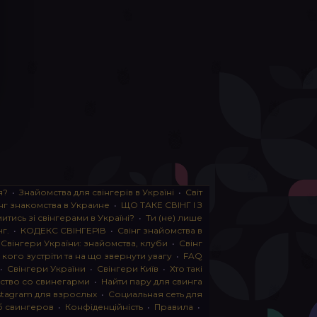
я?
•
Знайомства для свінгерів в Україні
•
Світ
нг знакомства в Украине
•
ЩО ТАКЕ СВІНГ І З
тись зі свінгерами в Україні?
•
Ти (не) лише
нг.
•
КОДЕКС СВІНГЕРІВ
•
Свінг знайомства в
•
Свінгери України: знайомства, клуби
•
Свінг
, кого зустріти та на що звернути увагу
•
FAQ
•
Свінгери України
•
Свінгери Київ
•
Хто такі
ство со свинегарми
•
Найти пару для свинга
stagram для взрослых
•
Социальная сеть для
б свингеров
•
Конфіденційність
•
Правила
•