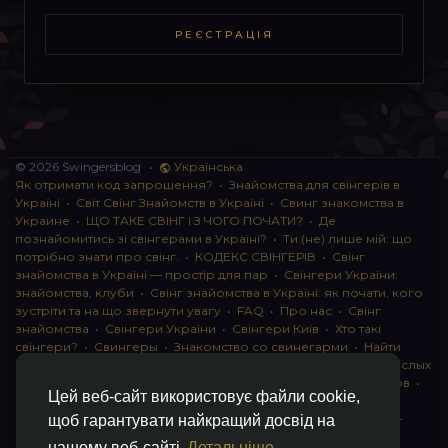
РЕЄСТРАЦІЯ
© 2026 Swingersblog
•
Українська
Як отримати код запрошення?
•
Знайомства для свінгерів в
Україні
•
Світ Свінг Знайомств в Україні
•
Свинг знакомства в
Украине
•
ЩО ТАКЕ СВІНГ І З ЧОГО ПОЧАТИ?
•
Де
познайомитись зі свінгерами в Україні?
•
Ти (не) лише мій: що
потрібно знати про свінг.
•
КОДЕКС СВІНГЕРІВ
•
Свінг
знайомства в Україні — простір для пар
•
Свінгери України:
знайомства, клуби
•
Свінг знайомства в Україні: як почати, кого
зустріти та на що звернути увагу
•
FAQ
•
Про нас
•
Свінг
знайомства
•
Свінгери України
•
Свінгери Київ
•
Хто такі
свінгери?
•
Свингеры
•
Знакомство со свинегарми
•
Найти
пару для свинга
•
Знакомство с прами
•
instagram для взрослых
•
Социальная сеть для свингеров Украина
•
Клуб свингеров
•
Цей веб-сайт використовує файли cookie,
Конфіденційність
•
Правила
•
Партнерська програма
•
Свингеры
•
Свинг-пати
•
О свингерах откровенно
•
Свинг-
щоб гарантувати найкращий досвід на
клуб: что это и как работает
•
Обмен партнерами мжмж
•
нашому веб-сайті
Детальніше