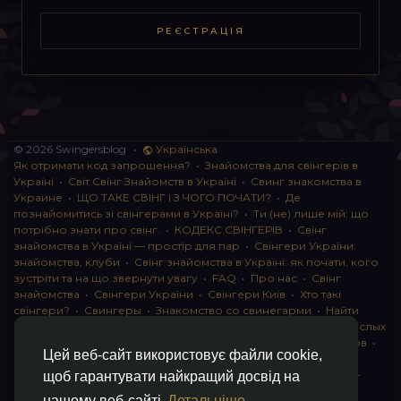
РЕЄСТРАЦІЯ
© 2026 Swingersblog
•
Українська
Як отримати код запрошення?
•
Знайомства для свінгерів в
Україні
•
Світ Свінг Знайомств в Україні
•
Свинг знакомства в
Украине
•
ЩО ТАКЕ СВІНГ І З ЧОГО ПОЧАТИ?
•
Де
познайомитись зі свінгерами в Україні?
•
Ти (не) лише мій: що
потрібно знати про свінг.
•
КОДЕКС СВІНГЕРІВ
•
Свінг
знайомства в Україні — простір для пар
•
Свінгери України:
знайомства, клуби
•
Свінг знайомства в Україні: як почати, кого
зустріти та на що звернути увагу
•
FAQ
•
Про нас
•
Свінг
знайомства
•
Свінгери України
•
Свінгери Київ
•
Хто такі
свінгери?
•
Свингеры
•
Знакомство со свинегарми
•
Найти
пару для свинга
•
Знакомство с прами
•
instagram для взрослых
•
Социальная сеть для свингеров Украина
•
Клуб свингеров
•
Цей веб-сайт використовує файли cookie,
Конфіденційність
•
Правила
•
Партнерська програма
•
Свингеры
•
Свинг-пати
•
О свингерах откровенно
•
Свинг-
щоб гарантувати найкращий досвід на
клуб: что это и как работает
•
Обмен партнерами мжмж
•
нашому веб-сайті
Детальніше